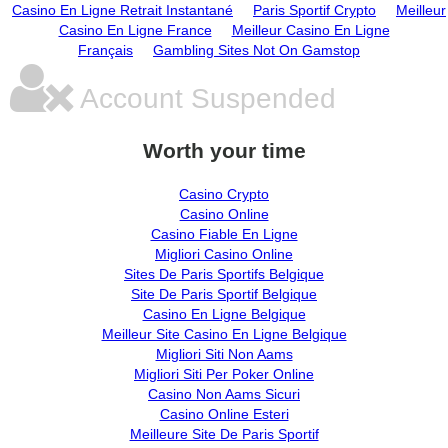
Casino En Ligne Retrait Instantané
Paris Sportif Crypto
Meilleur
Casino En Ligne France
Meilleur Casino En Ligne
Français
Gambling Sites Not On Gamstop
Account Suspended
Worth your time
Casino Crypto
Casino Online
Casino Fiable En Ligne
Migliori Casino Online
Sites De Paris Sportifs Belgique
Site De Paris Sportif Belgique
Casino En Ligne Belgique
Meilleur Site Casino En Ligne Belgique
Migliori Siti Non Aams
Migliori Siti Per Poker Online
Casino Non Aams Sicuri
Casino Online Esteri
Meilleure Site De Paris Sportif