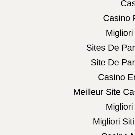
Cas
Casino 
Miglior
Sites De Par
Site De Par
Casino E
Meilleur Site C
Miglior
Migliori Si