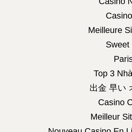
Casino N
Casino
Meilleure Si
Sweet 
Paris
Top 3 Nhà
出金 早い
Casino C
Meilleur Si
Nouveau Casino En L