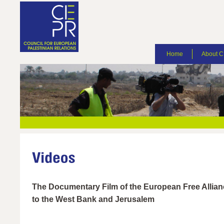
Home
About 
The Documentary Film of the European Free Allian
to the West Bank and Jerusalem