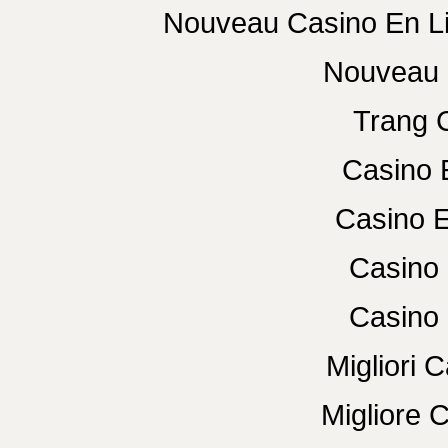
Nouveau Casino En L
Nouveau 
Trang 
Casino 
Casino E
Casino 
Casino 
Migliori
Migliore 