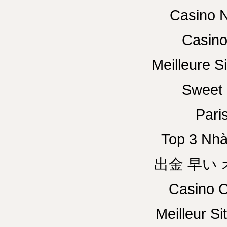
Casino N
Casino
Meilleure Si
Sweet 
Paris
Top 3 Nhà
出金 早い
Casino C
Meilleur Si