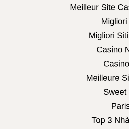
Meilleur Site C
Miglior
Migliori Si
Casino N
Casino
Meilleure Si
Sweet 
Paris
Top 3 Nhà