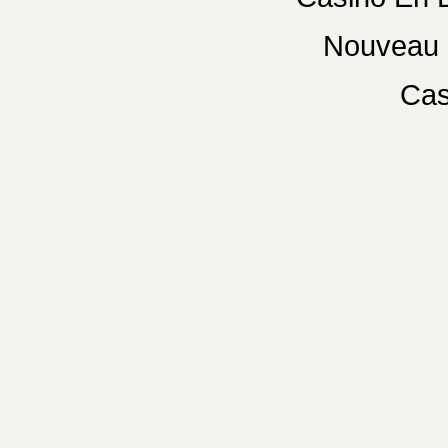
Nouveau 
Cas