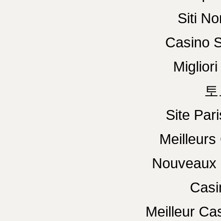
Siti N
Casino S
Miglior
토
Site Pari
Meilleurs
Nouveaux 
Casi
Meilleur Ca