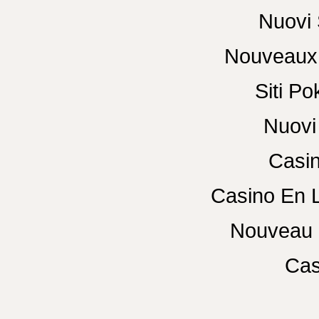
Nuovi 
Nouveaux 
Siti P
Nuovi 
Casin
Casino En 
Nouveau 
Cas