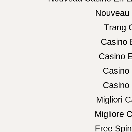
Nouveau 
Trang 
Casino 
Casino E
Casino 
Casino 
Migliori
Migliore 
Free Spin