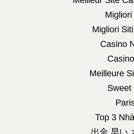
Miglior
Migliori Si
Casino N
Casino
Meilleure Si
Sweet 
Paris
Top 3 Nhà
出金 早い