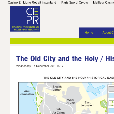
Casino En Ligne Retrait Instantané
Paris Sportif Crypto
Meilleur Casin
Home
About 
Wednesday, 14 December 2011 15:17