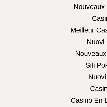
Nouveaux 
Casi
Meilleur Ca
Nuovi 
Nouveaux 
Siti P
Nuovi 
Casin
Casino En 