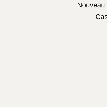
Nouveau 
Cas